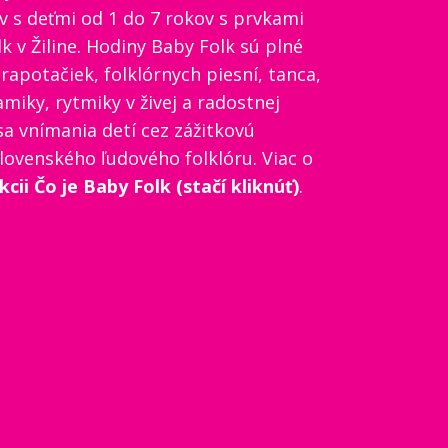
ov s deťmi od 1 do 7 rokov s prvkami
lk v Žiline. Hodiny Baby Folk sú plné
rapotačiek, folklórnych piesní, tanca,
iky, rytmiky v živej a radostnej
a vnímania detí cez zážitkovú
ovenského ľudového folklóru. Viac o
ekcii
Čo je Baby Folk (stačí kliknúť)
.