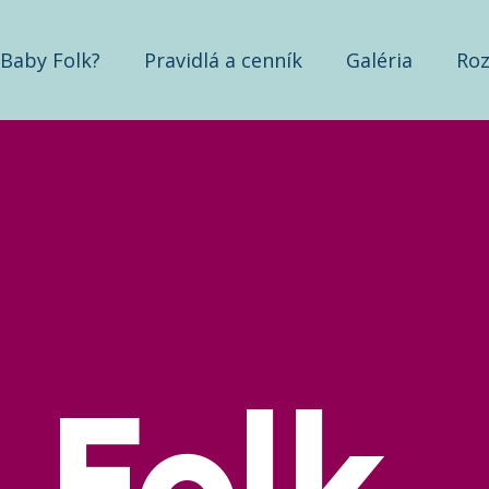
 Baby Folk?
Pravidlá a cenník
Galéria
Roz
 Folk