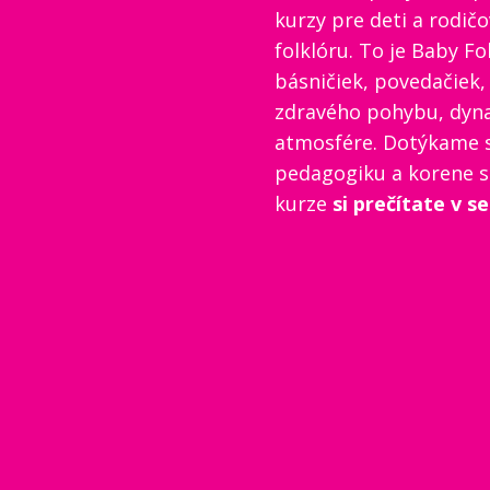
kurzy pre deti a rodič
folklóru. To je Baby Fo
básničiek, povedačiek, 
zdravého pohybu, dynam
atmosfére. Dotýkame s
pedagogiku a korene sl
kurze
si prečítate v s